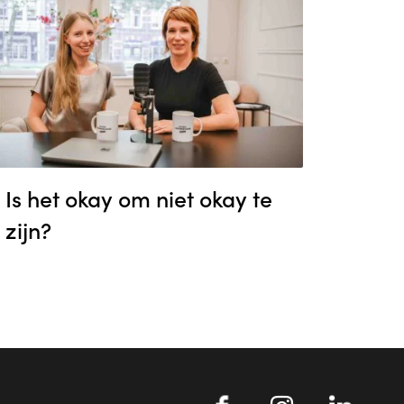
Is het okay om niet okay te
Geen
zijn?
vrouw
repre
kome