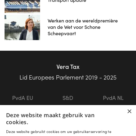
Werken aan de wereldpremière
van de Wet voor Schone
Scheepvaart
Vera Tax
Lid Europees Parlement 2019 - 2025
PvdA EU
S&D
PvdA NL
×
Deze website maakt gebruik van
Contact
Privacy
cookies.
Deze website gebruikt cookies om uw gebruikerservaring te